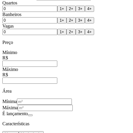
Quartos
1
+
2
+
3
+
4
+
Banheiros
1
+
2
+
3
+
4
+
Vagas
1
+
2
+
3
+
4
+
Preço
Mínimo
R$
Máximo
R$
Área
Mínima
Máxima
É lançamento
Características