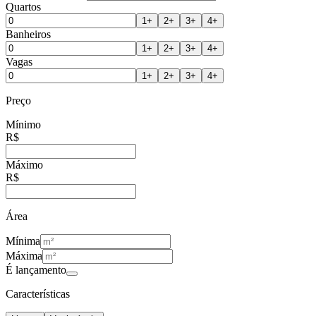
Quartos
1
+
2
+
3
+
4
+
Banheiros
1
+
2
+
3
+
4
+
Vagas
1
+
2
+
3
+
4
+
Preço
Mínimo
R$
Máximo
R$
Área
Mínima
Máxima
É lançamento
Características