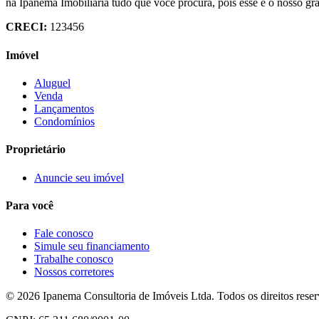
na Ipanema Imobiliária tudo que você procura, pois esse é o nosso gr
CRECI:
123456
Imóvel
Aluguel
Venda
Lançamentos
Condomínios
Proprietário
Anuncie seu imóvel
Para você
Fale conosco
Simule seu financiamento
Trabalhe conosco
Nossos corretores
©
2026
Ipanema Consultoria de Imóveis Ltda
. Todos os direitos rese