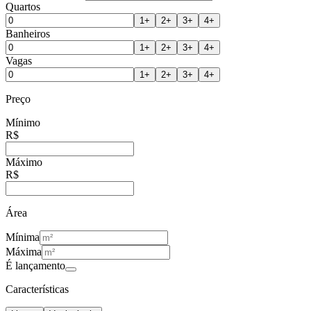
Quartos
1
+
2
+
3
+
4
+
Banheiros
1
+
2
+
3
+
4
+
Vagas
1
+
2
+
3
+
4
+
Preço
Mínimo
R$
Máximo
R$
Área
Mínima
Máxima
É lançamento
Características