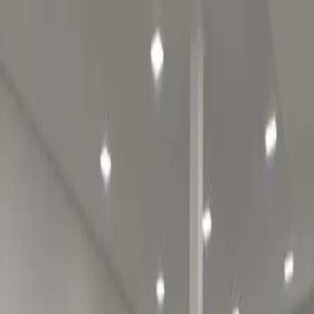
Imóveis
Anuncie seu imóvel
2ª via do boleto
Área do cliente
Favoritos ❤︎
Comprar
Alugar
Localização
Cidade ou bairro
Tipo de imóvel
Código do imóvel